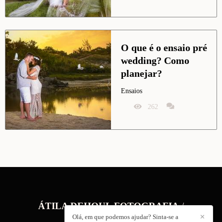
O que é o ensaio pré 
wedding? Como 
planejar?
Ensaios
262
ÁTILA DEHOUL FOTOGRAFIA
/
CONTATO
Olá, em que podemos ajudar? Sinta-se a
✕