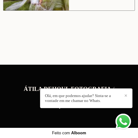
ÁTILA DEHOUL FOTOGRAFIA
/
CONTATO
Olá, em que podemos ajudar? Sinta-se a
✕
vontade em me chamar no Whats.
Feito com
Alboom