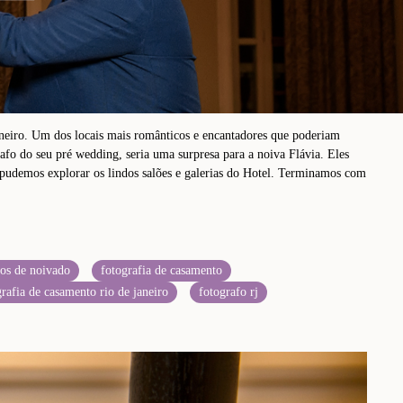
aneiro. Um dos locais mais românticos e encantadores que poderiam
afo do seu pré wedding, seria uma surpresa para a noiva Flávia. Eles
 pudemos explorar os lindos salões e galerias do Hotel. Terminamos com
tos de noivado
fotografia de casamento
grafia de casamento rio de janeiro
fotografo rj