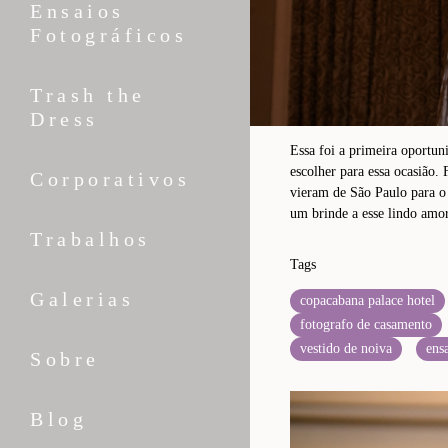
Ensaios
Fotográficos
Trash the
Dress
Essa foi a primeira oportun
escolher para essa ocasião.
Corporativos
vieram de São Paulo para o
um brinde a esse lindo amor
Trabalhos
Tags
Galerias
copacabana palace hotel
fotografo de casamento
vestido de noiva
ens
Sobre
Blog