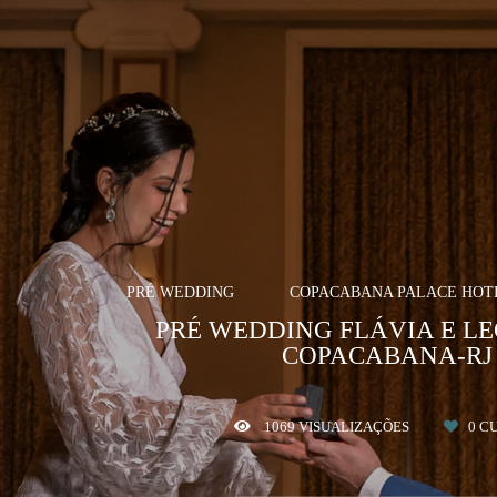
PRÉ WEDDING
COPACABANA PALACE HOTEL
PRÉ WEDDING FLÁVIA E L
COPACABANA-RJ
1069
VISUALIZAÇÕES
0
CU