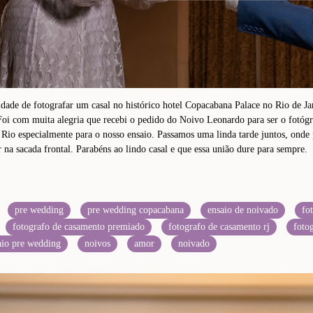
idade de fotografar um casal no histórico hotel Copacabana Palace no Rio de J
 Foi com muita alegria que recebi o pedido do Noivo Leonardo para ser o fotógr
 Rio especialmente para o nosso ensaio. Passamos uma linda tarde juntos, onde
 na sacada frontal. Parabéns ao lindo casal e que essa união dure para sempre.
pre wedding
pre wedding copacabana
ensaio de noivado
fo
fotografo de casamento premiado
fotografo de casamento rj
foto
aio pre wedding
noivos
amor
noivado